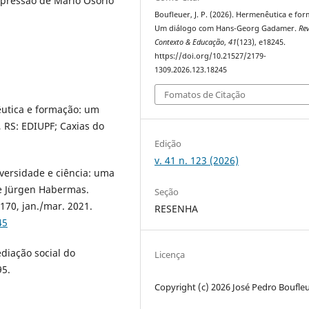
pressão de Mario Osorio
Boufleuer, J. P. (2026). Hermenêutica e fo
Um diálogo com Hans-Georg Gadamer.
Rev
Contexto & Educação
,
41
(123), e18245.
https://doi.org/10.21527/2179-
1309.2026.123.18245
Fomatos de Citação
êutica e formação: um
RS: EDIUPF; Caxias do
Edição
v. 41 n. 123 (2026)
versidade e ciência: uma
de Jürgen Habermas.
Seção
-170, jan./mar. 2021.
RESENHA
45
iação social do
Licença
95.
Copyright (c) 2026 José Pedro Boufle