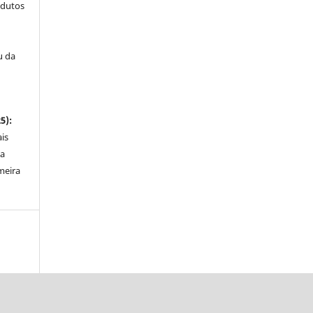
odutos
u da
5):
is
ta
meira