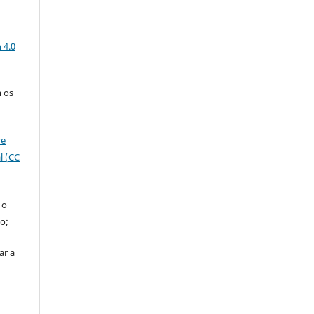
a
 4.0
 os
ve
l (CC
 o
o;
ar a