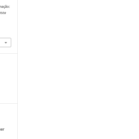
rmação:
ista
uer