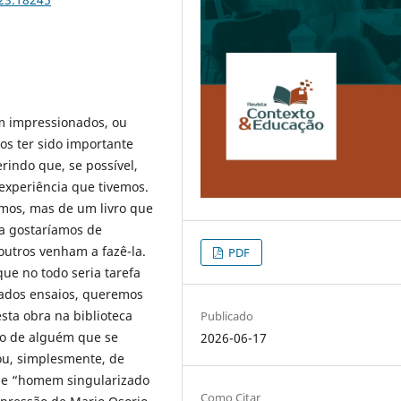
m impressionados, ou
s ter sido importante
rindo que, se possível,
xperiência que tivemos.
amos, mas de um livro que
ra gostaríamos de
outros venham a fazê-la.
PDF
que no todo seria tarefa
icados ensaios, queremos
sta obra na biblioteca
Publicado
do de alguém que se
2026-06-17
u, simplesmente, de
de “homem singularizado
Como Citar