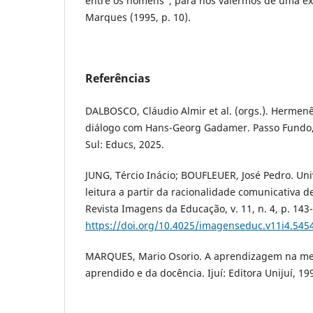
entre os homens”, para nos valermos de uma ex
Marques (1995, p. 10).
Referências
DALBOSCO, Cláudio Almir et al. (orgs.). Hermen
diálogo com Hans-Georg Gadamer. Passo Fundo, 
Sul: Educs, 2025.
JUNG, Tércio Inácio; BOUFLEUER, José Pedro. Uni
leitura a partir da racionalidade comunicativa 
Revista Imagens da Educação, v. 11, n. 4, p. 143
https://doi.org/10.4025/imagenseduc.v11i4.545
MARQUES, Mario Osorio. A aprendizagem na med
aprendido e da docência. Ijuí: Editora Unijuí, 19