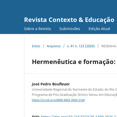
Revista Contexto & Educação
Sobre a Revista
Submissões
Edição Atual
Início
/
Arquivos
/
v. 41 n. 123 (2026)
/
RESENHA
Hermenêutica e formação:
José Pedro Boufleuer
Universidade Regional do Noroeste do Estado do Rio Gr
Programa de Pós-Graduação Stricto Sensu em Educaçã
https://orcid.org/0000-0003-3926-5164
DOI:
https://doi.org/10.21527/2179-1309.2026.