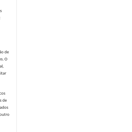
os
:
ão de
es. O
al,
itar
icos
s de
cados
outro