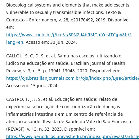
Bioecological systems and elements that make adolescents
vulnerable to sexually transmissible infections. Texto &
Contexto – Enfermagem, v. 28, e20170492, 2019. Disponível
em:
https://www.scielo.br/j/tce/a/8PNZd4bRMGmYgsfTCjpV8fj/?
lang=en
. Acesso em: 30 jun. 2024.
CALLOU, S. C. D. S. et al. Samu nas escolas: utilizando o
lúdico na educação em saúde. Brazilian Journal of Health
Review, v. 3, n. 5, p. 13041-13048, 2020. Disponível em:
https://ojs.brazilianjournals.com.br/ojs/index.php/BJHR/articl
Acesso em: 15 jun.. 2024.
CASTRO, T. J. I. S. et al. Educação em saúde: relato de
experiência sobre ação de conscientização de doenças
inflamatórias intestinais em um centro de referência de
atenção à saúde. Revista de Saúde do Vale do São Francisco
(REVASF), v. 13, n. 32, 2023. Disponível em:
https://www.periodicos.univasf.edu.br/index.php/revasf/articl