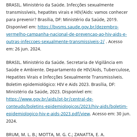
BRASIL. Ministério da Saúde. Infecções sexualmente
transmissíveis, hepatites virais e HIV/Aids: vamos conhecer
para prevenir? Brasília, DF: Ministério da Saúde, 2019.
Disponível em:
https://bvsms.saude.gov.br/dezembro-
vermelho-campanha-nacional-de-prevencao-ao-hiv-aids-e-
outras-infeccoes-sexualmente-transmissiveis-2/
. Acesso
em: 26 jun. 2024.
BRASIL. Ministério da Saúde. Secretaria de Vigilância em
Saúde e Ambiente. Departamento de HIV/Aids, Tuberculose,
Hepatites Virais e Infecções Sexualmente Transmissíveis.
Boletim epidemiológico: HIV e Aids 2023. Brasília, DF:
Ministério da Saúde, 2023. Disponível em:
https://www.gov.br/aids/pt-br/central-de-
conteudo/boletins-epidemiologicos/2023/hiv-aids/boletim-
epidemiologico-hiv-e-aids-2023.pdf/view
. Acesso em: 30 jun.
2024.
BRUM, M. L. B.; MOTTA, M. G. C.; ZANATTA, E. A.