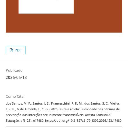
PDF
Publicado
2026-05-13
Como Citar
dos Santos, M. F., Santos, J. S., Franceschini, P. K. M., dos Santos, S. C., Vieira,
I. R. P., & de Almeida, L. C. G. (2026). Gira a roleta: Ludicidade nas oficinas de
prevenção das infecções sexualmente transmissíveis.
Revista Contexto &
Educação
,
41
(123), e17480. https://doi.org/10.21527/2179-1309.2026.123.17480