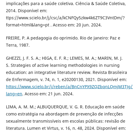
implicações para a saúde coletiva. Ciência & Saúde Coletiva,
2014. Disponível em:
ttps://www.scielo.br/j/csc/a/kCNFQy5zkw4k6ZT9C3VntDm/?
format=html&lang=pt . Acesso em: 20 jun. 2024.
FREIRE, P. A pedagogia do oprimido. Rio de Janeiro: Paz e
Terra, 1987.
GHEZZI, J. F. S. A.; HIGA, E. F. R.; LEMES, M. A.; MARIN, M. J.
S. Strategies of active learning methodologies in nursing
education: an integrative literature review. Revista Brasileira
de Enfermagem, v. 74, n. 1, e20200130, 2021. Disponível em:
https://www.scielo.br/j/reben/a/BnCnYPX9ZQZbqnLQmjM3TJg/
lang=en
. Acesso em: 21 jun. 2024.
LIMA, A. M. M.; ALBUQUERQUE, V. G. R. Educação em saúde
como estratégia na abordagem de prevenção de infecções
sexualmente transmissíveis em escolas públicas: revisão de
literatura. Lumen et Virtus, v. 16, n. 48, 2024. Disponível em: