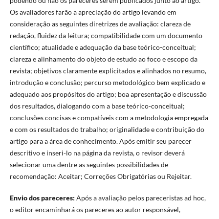
podendo ou não os pareceres serem publicados junto ao artigo.
Os avaliadores farão a apreciação do artigo levando em
consideração as seguintes diretrizes de avaliação: clareza de
redação, fluidez da leitura; compatibilidade com um documento
científico; atualidade e adequação da base teórico-conceitual;
clareza e alinhamento do objeto de estudo ao foco e escopo da
revista; objetivos claramente explicitados e alinhados no resumo,
introdução e conclusão; percurso metodológico bem explicado e
adequado aos propósitos do artigo; boa apresentação e discussão
dos resultados, dialogando com a base teórico-conceitual;
conclusões concisas e compatíveis com a metodologia empregada
e com os resultados do trabalho; originalidade e contribuição do
artigo para a área de conhecimento. Após emitir seu parecer
descritivo e inseri-lo na página da revista, o revisor deverá
selecionar uma dentre as seguintes possibilidades de
recomendação: Aceitar; Correções Obrigatórias ou Rejeitar.
Envio dos pareceres:
Após a avaliação pelos pareceristas ad hoc,
o editor encaminhará os pareceres ao autor responsável,