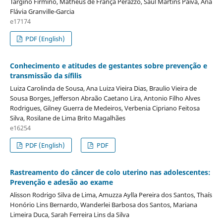
Targino Firmino, Matheus de França Perazzo, Saul Martins Paiva, Ana
Flávia Granville-Garcia
e17174
PDF (English)
Conhecimento e atitudes de gestantes sobre prevenção e
transmissão da sífilis
Luiza Carolinda de Sousa, Ana Luiza Vieira Dias, Braulio Vieira de
Sousa Borges, Jefferson Abraão Caetano Lira, Antonio Filho Alves
Rodrigues, Gilney Guerra de Medeiros, Verbenia Cipriano Feitosa
Silva, Rosilane de Lima Brito Magalhães
e16254
PDF (English)
PDF
Rastreamento do câncer de colo uterino nas adolescentes:
Prevenção e adesão ao exame
Alisson Rodrigo Silva de Lima, Amuzza Aylla Pereira dos Santos, Thaís
Honório Lins Bernardo, Wanderlei Barbosa dos Santos, Mariana
Limeira Duca, Sarah Ferreira Lins da Silva