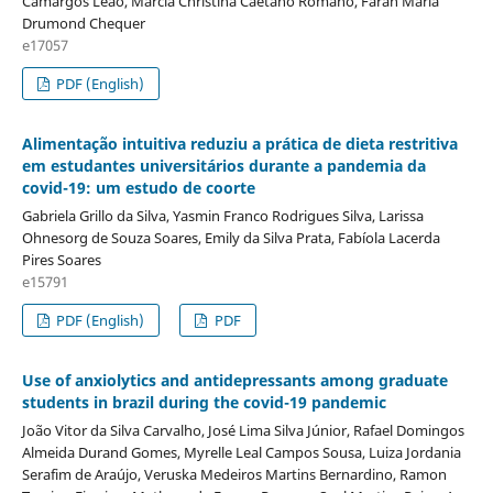
Camargos Leão, Márcia Christina Caetano Romano, Farah Maria
Drumond Chequer
e17057
PDF (English)
Alimentação intuitiva reduziu a prática de dieta restritiva
em estudantes universitários durante a pandemia da
covid-19: um estudo de coorte
Gabriela Grillo da Silva, Yasmin Franco Rodrigues Silva, Larissa
Ohnesorg de Souza Soares, Emily da Silva Prata, Fabíola Lacerda
Pires Soares
e15791
PDF (English)
PDF
Use of anxiolytics and antidepressants among graduate
students in brazil during the covid-19 pandemic
João Vitor da Silva Carvalho, José Lima Silva Júnior, Rafael Domingos
Almeida Durand Gomes, Myrelle Leal Campos Sousa, Luiza Jordania
Serafim de Araújo, Veruska Medeiros Martins Bernardino, Ramon