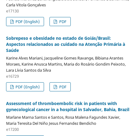
Carla Vitola Gonçalves
e17130
PDF (English)
PDF
Sobrepeso e obesidade no estado de Goiás/Brasil:
Aspectos relacionados ao cuidado na Atenção Primária à
Saúde
Karine Alves Mariani, Jacqueline Gomes Ravange, Bibiana Arantes
Moraes, Karine Anusca Martins, Maria do Rosário Gondim Peixoto,
Lara Lívia Santos da Silva
e16729
PDF (English)
PDF
Assessment of thromboembolic risk in patients with
gynecological cancer in a hospital in Salvador, Bahia, Brazil
Marlane Marna Santos e Santos, Rosa Malena Fagundes Xavier,
Maria Teresita Del Niño Jesus Fernandez Bendicho
e17200