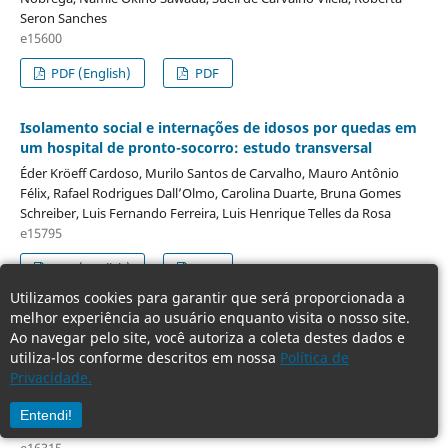
Seron Sanches
e15600
PDF (English)
PDF
Isolamento social e internações de idosos por quedas em
um hospital de pronto-socorro: estudo transversal
Éder Kröeff Cardoso, Murilo Santos de Carvalho, Mauro Antônio
Félix, Rafael Rodrigues Dall’Olmo, Carolina Duarte, Bruna Gomes
Schreiber, Luis Fernando Ferreira, Luis Henrique Telles da Rosa
e15795
PDF (English)
PDF
Utilizamos cookies para garantir que será proporcionada a
melhor experiência ao usuário enquanto visita o nosso site.
Antibiofilm activity of the ethanolic extract of the leaves
Ao navegar pelo site, você autoriza a coleta destes dados e
of Eugenia klotzschiana O. Berg against Gram-positive
utiliza-los conforme descritos em nossa
Política de
bacteria
Privacidade.
Charles Lima Ribeiro, Maria José Barbaresco, Alliny das Graças
Amaral, Anna Laura Santana Chagas, Letícia Arantes da Silva,
Entendi!
Adriano Pereira Ramiro, Josana Castro Peixoto, Plínio Lázaro Naves
e16315