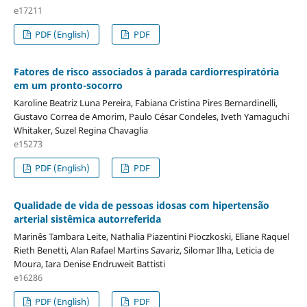
e17211
PDF (English)
PDF
Fatores de risco associados à parada cardiorrespiratória
em um pronto-socorro
Karoline Beatriz Luna Pereira, Fabiana Cristina Pires Bernardinelli,
Gustavo Correa de Amorim, Paulo César Condeles, Iveth Yamaguchi
Whitaker, Suzel Regina Chavaglia
e15273
PDF (English)
PDF
Qualidade de vida de pessoas idosas com hipertensão
arterial sistêmica autorreferida
Marinês Tambara Leite, Nathalia Piazentini Pioczkoski, Eliane Raquel
Rieth Benetti, Alan Rafael Martins Savariz, Silomar Ilha, Leticia de
Moura, Iara Denise Endruweit Battisti
e16286
PDF (English)
PDF