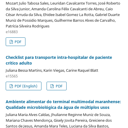
Mozart Julio Tabosa Sales, Leuridan Cavalcante Torres, José Roberto
da Silva Junior, Amanda Carolina Félix Cavalcanti de Abreu, Caio
César Arruda da Silva, Ehidee Isabel Gomez La Rotta, Gabriel Duarte
Muniz de Possidio Marques, Guilherme Barros Alves de Carvalho,
Patrícia Silveira Rodrigues
e16883
PDF
Checklist para transporte intra-hospitalar de paciente
crítico adulto
Juliana Bessa Martins, Karin Viegas, Carine Raquel Blatt
e15565
PDF (English)
PDF
Ambiente alimentar do terminal multimodal maranhense:
Qualidade microbiológica da água de múltiplos usos
Juliana Maria Alves Caldas, Jhulianne Reginne Muniz de Souza,
Mariana Chaves Mendonça, Gisely Jovita Pereira, Greiciene dos
Santos de Jesus, Amanda Mara Teles, Luciana da Silva Bastos,