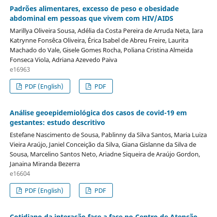
Padrões alimentares, excesso de peso e obesidade
abdominal em pessoas que vivem com HIV/AIDS
Marillya Oliveira Sousa, Adélia da Costa Pereira de Arruda Neta, Iara
Katrynne Fonsêca Oliveira, Érica Isabel de Abreu Freire, Laurita
Machado do Vale, Gisele Gomes Rocha, Poliana Cristina Almeida
Fonseca Viola, Adriana Azevedo Paiva
e16963
PDF (English)
PDF
Análise geoepidemiológica dos casos de covid-19 em
gestantes: estudo descritivo
Estefane Nascimento de Sousa, Pablinny da Silva Santos, Maria Luiza
Vieira Araújo, Janiel Conceição da Silva, Giana Gislanne da Silva de
Sousa, Marcelino Santos Neto, Ariadne Siqueira de Araújo Gordon,
Janaina Miranda Bezerra
e16604
PDF (English)
PDF
Cotidiano da interação face a face no Centro de Atenção