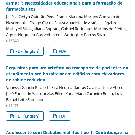
asma?”: Necessidades educacionais para a formação de
farmacêuticos
Josélia Cintya Quintão Pena Frade, Mariana Martins Gonzaga do
Nascimento, Dyego Carlos Souza Anacleto de Araújo, Hágabo
Mathyell Silva, Juliana Soprani, Gabriel Rodrigues Martins de Freitas,
Agnes Nogueira Gossenheimer, Wellington Barros Silva
e16340
PDF (English)
PDF
Requisitos para um artefato ao transporte de pacientes no
atendimento pré-hospitalar em edifícios com elevadores
de cabine reduzida
Vanessa Gauchi Puccetti, Rita Neuma Dantas Cavalcante de Abreu,
José Eurico de Vasconcelos Filho, Karla Maria Carneiro Rolim, Luis
Rafael Leite Sampaio
e15471
PDF (English)
PDF
Adolescente com Diabetes mellitus tipo 1: Contribuição na