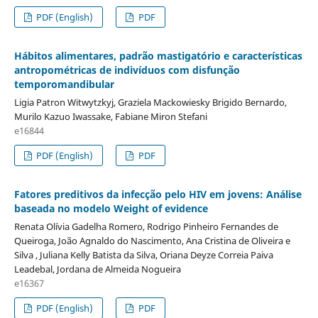
PDF (English)
PDF
Hábitos alimentares, padrão mastigatório e características
antropométricas de indivíduos com disfunção
temporomandibular
Ligia Patron Witwytzkyj, Graziela Mackowiesky Brigido Bernardo,
Murilo Kazuo Iwassake, Fabiane Miron Stefani
e16844
PDF (English)
PDF
Fatores preditivos da infecção pelo HIV em jovens: Análise
baseada no modelo Weight of evidence
Renata Olívia Gadelha Romero, Rodrigo Pinheiro Fernandes de
Queiroga, João Agnaldo do Nascimento, Ana Cristina de Oliveira e
Silva , Juliana Kelly Batista da Silva, Oriana Deyze Correia Paiva
Leadebal, Jordana de Almeida Nogueira
e16367
PDF (English)
PDF