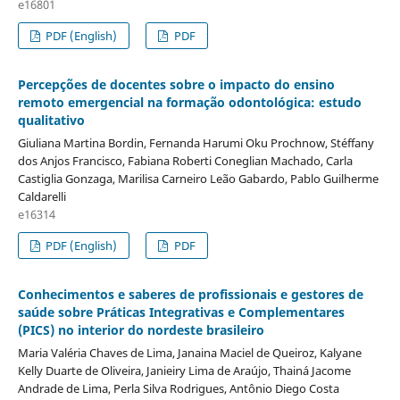
e16801
PDF (English)
PDF
Percepções de docentes sobre o impacto do ensino
remoto emergencial na formação odontológica: estudo
qualitativo
Giuliana Martina Bordin, Fernanda Harumi Oku Prochnow, Stéffany
dos Anjos Francisco, Fabiana Roberti Coneglian Machado, Carla
Castiglia Gonzaga, Marilisa Carneiro Leão Gabardo, Pablo Guilherme
Caldarelli
e16314
PDF (English)
PDF
Conhecimentos e saberes de profissionais e gestores de
saúde sobre Práticas Integrativas e Complementares
(PICS) no interior do nordeste brasileiro
Maria Valéria Chaves de Lima, Janaina Maciel de Queiroz, Kalyane
Kelly Duarte de Oliveira, Janieiry Lima de Araújo, Thainá Jacome
Andrade de Lima, Perla Silva Rodrigues, Antônio Diego Costa