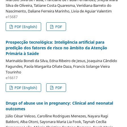
Silva de Oliveira, Tatiane Costa Quaresma, Veridiana Barreto do
Nascimento, Daliane Ferreira Marinho, Livia de Aguiar Valentim
e15687
PDF (English)
PDF
Prospecção tecnológica: Inteligência artificial para
predição dos fatores de risco no âmbito da Atenção
Primária à Saúde
Marinalda Boneli da Silva, Edna Ribeiro de Jesus, Joaquina Cândido
Fagundes, Paola Margarita Oñate Daza, Francis Solange Vieira
Tourinho
e16617
PDF (English)
PDF
Drugs of abuse use in pregnancy: Clinical and neonatal
outcomes
Júlio César Veloso, Carolline Rodrigues Menezes, Nayara Ragi
Baldoni, Alba Otoni, Sayonara Maria Lia Fook, Taynah Cecília