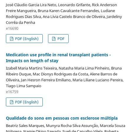
José Cláudio Garcia Lira Neto, Leonardo Grifante, Rick Anderson
Freire Mangueira, Bruna Karen Cavalcante Fernandes, Ludiane
Rodrigues Dias Silva, Ana Lívia Castelo Branco de Oliveira, Jardeliny
Corrêa da Penha
e16690
PDF (English)
PDF
Medication use profile in renal transplant patients -
Impacts on length of stay
Izabell Maria Martins Teixeira, Natasha Maria Lima Pinheiro, Bruna
Ribeiro Duque, Mac Dionys Rodrigues da Costa, Alene Barros de
Oliveira, Jan Hesron Ferreira Emiliano, Maria Liliane Luciano Pereira,
Tiago Lima Sampaio
e16759
PDF (English)
Qualidade do sono em pessoas com esclerose múltipla
Beatriz Sales Marques, Munyra Rocha Silva Assunção, Marcela Souza
Nóbrega, Namie Okino Sawada, Sueli de Carvalho Vilela, Roberta