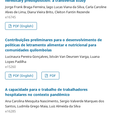
hereditary predisposition: a transversal study
Jorge Frank Braga Ferreira, Iago Lucas Viana da Silva, Carla Caroline
Alves de Lima, Diana Vieira Brito, Cleiton Fantin Rezende
e16745
PDF (English)
Contribuições preliminares para o desenvolvimento de
políticas de letramento alimentar e nutricional para
comunidades quilombolas
Lucinaura Pereira Gonçalves, István Van Deursen Varga, Luana
Lopes Padilha
e15260
PDF (English)
PDF
A capacidade para o trabalho de trabalhadores
hospitalares no contexto pandêmico
Ana Carolina Mesquita Nascimento, Sergio Valverde Marques dos
Santos, Ludmila Grego Maia, Luiz Almeida da Silva
e16285