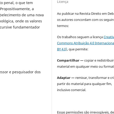
Licença
to penal, o que tem
 Propositivamente, a
Ao publicar na Revista Direito em Deb
tabelecimento de uma nova
os autores concordam com os seguin
ológica, onde os valores
termos:
scursive fundamentador
Os trabalhos seguem a licença
Creati
Commons Atribuição 4.0 Internaciona
BY 4.0)
, que permite:
Compartilhar —
copiar e redistribuir
material em qualquer meio ou format
essor e pesquisador dos
Adaptar —
remixar, transformar e cri
partir do material para qualquer fim,
inclusive comercial.
Essas permissões são irrevogáveis, d