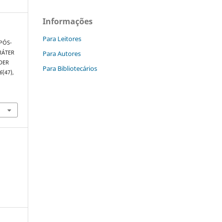
Informações
Para Leitores
 PÓS-
Para Autores
RÁTER
DER
Para Bibliotecários
6
(47),