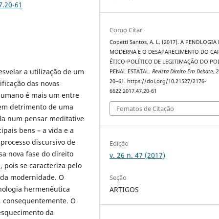
7.20-61
Como Citar
Copetti Santos, A. L. (2017). A PENOLOGIA
MODERNA E O DESAPARECIMENTO DO CA
ÉTICO-POLÍTICO DE LEGITIMAÇÃO DO PO
esvelar a utilização de um
PENAL ESTATAL.
Revista Direito Em Debate
,
2
20–61. https://doi.org/10.21527/2176-
ificação das novas
6622.2017.47.20-61
r humano é mais um entre
, em detrimento de uma
Fomatos de Citação
ada num pensar meditative
ipais bens – a vida e a
 processo discursivo de
Edição
sa nova fase do direito
v. 26 n. 47 (2017)
pois se caracteriza pelo
s da modernidade. O
Seção
nologia hermenêutica
ARTIGOS
o, consequentemente. O
esquecimento da