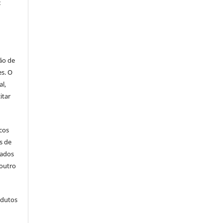
:
ão de
es. O
al,
itar
icos
s de
cados
outro
odutos