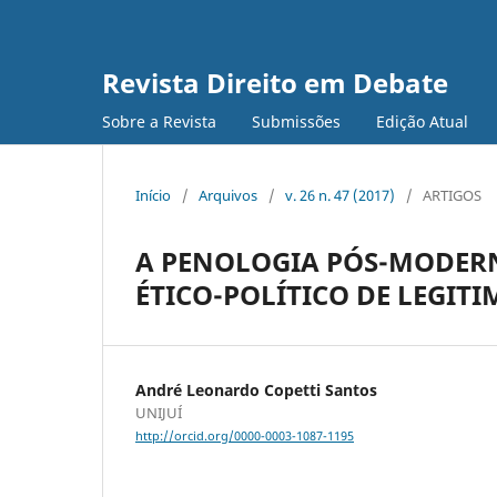
Revista Direito em Debate
Sobre a Revista
Submissões
Edição Atual
Início
/
Arquivos
/
v. 26 n. 47 (2017)
/
ARTIGOS
A PENOLOGIA PÓS-MODERN
ÉTICO-POLÍTICO DE LEGIT
André Leonardo Copetti Santos
UNIJUÍ
http://orcid.org/0000-0003-1087-1195