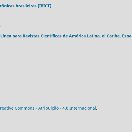
rônicas brasileiras (IBICT)
s
ínea para Revistas Científicas de América Latina, el Caribe, Esp
reative Commons - Atribuição - 4.0 Internacional
.