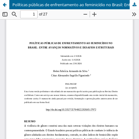
Políticas públicas de enfrentamento ao feminicídio no Brasil: Entre avanços normativos e desafios estruturais