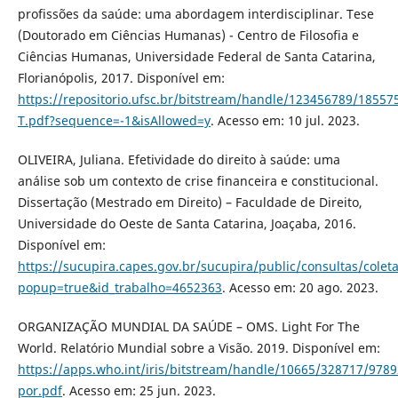
profissões da saúde: uma abordagem interdisciplinar. Tese
(Doutorado em Ciências Humanas) - Centro de Filosofia e
Ciências Humanas, Universidade Federal de Santa Catarina,
Florianópolis, 2017. Disponível em:
https://repositorio.ufsc.br/bitstream/handle/123456789/18557
T.pdf?sequence=-1&isAllowed=y
. Acesso em: 10 jul. 2023.
OLIVEIRA, Juliana. Efetividade do direito à saúde: uma
análise sob um contexto de crise financeira e constitucional.
Dissertação (Mestrado em Direito) – Faculdade de Direito,
Universidade do Oeste de Santa Catarina, Joaçaba, 2016.
Disponível em:
https://sucupira.capes.gov.br/sucupira/public/consultas/cole
popup=true&id_trabalho=4652363
. Acesso em: 20 ago. 2023.
ORGANIZAÇÃO MUNDIAL DA SAÚDE – OMS. Light For The
World. Relatório Mundial sobre a Visão. 2019. Disponível em:
https://apps.who.int/iris/bitstream/handle/10665/328717/978
por.pdf
. Acesso em: 25 jun. 2023.