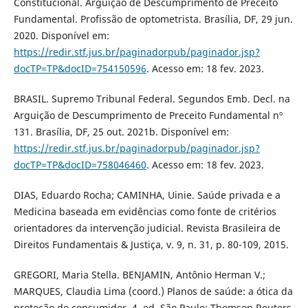
Constitucional. Arguição de Descumprimento de Preceito
Fundamental. Profissão de optometrista. Brasília, DF, 29 jun.
2020. Disponível em:
https://redir.stf.jus.br/paginadorpub/paginador.jsp?
docTP=TP&docID=754150596
. Acesso em: 18 fev. 2023.
BRASIL. Supremo Tribunal Federal. Segundos Emb. Decl. na
Arguição de Descumprimento de Preceito Fundamental nº
131. Brasília, DF, 25 out. 2021b. Disponível em:
https://redir.stf.jus.br/paginadorpub/paginador.jsp?
docTP=TP&docID=758046460
. Acesso em: 18 fev. 2023.
DIAS, Eduardo Rocha; CAMINHA, Uinie. Saúde privada e a
Medicina baseada em evidências como fonte de critérios
orientadores da intervenção judicial. Revista Brasileira de
Direitos Fundamentais & Justiça, v. 9, n. 31, p. 80-109, 2015.
GREGORI, Maria Stella. BENJAMIN, Antônio Herman V.;
MARQUES, Claudia Lima (coord.) Planos de saúde: a ótica da
proteção do consumidor. 4. ed. São Paulo: Thomson Reuters