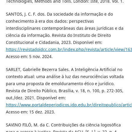
Technologies, Methods and Tolls. London: Iste, 2018. Vol. 1.
SANTOS, J. C. F. dos. Da sociedade da informação e do
conhecimento à era dos dados: perspectivas
interdisciplinares contemporâneas das áreas jurídicas e da
ciência da informação. Revista do Instituto de Direito
Constitucional e Cidadania, 2023. Disponível em:
https://revistadoidcc.com.br/index.php/revista/article/view/16
Acesso em: 5 nov. 2024.
SARLET, Gabrielle Bezerra Sales. A Inteligência Artificial no
contexto atual: uma análise à luz das neurociências voltada
para uma proposta de emolduramento ético e jurídico.
Revista de Direito Público, Brasília, v. 18, n. 100, p. 272-305,
out./dez. 2021. Disponível em:
https://www.portaldeperiodicos.idp.edu.br/direitopublico/arti
Acesso em: 15 dez. 2023.
SAVINO FILÓ, M. da C. Contribuições da ciência logosófica
para o acesso à justiça. Revista da AGU, [S. l.], v. 22, n. 4,