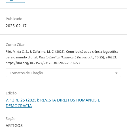
Publicado
2025-02-17
Como Citar
Filó, M. da C. S., & Zeferino, M. C. (2025). Contribuições da ciência logosófica
para o mundo digital.
Revista Direitos Humanos E Democracia
,
13
(25), e16253.
https://doi.org/10.21527/2317-5389.2025.25.16253
Fomatos de Citação
Edição
v. 13 n. 25 (2025): REVISTA DIREITOS HUMANOS E
DEMOCRACIA
Seção
ARTIGOS