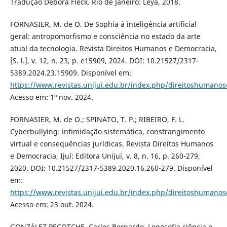
Tradução Debora Fleck. Rio de Janeiro: Leya, 2018.
FORNASIER, M. de O. De Sophia à inteligência artificial
geral: antropomorfismo e consciência no estado da arte
atual da tecnologia. Revista Direitos Humanos e Democracia,
[S. l.], v. 12, n. 23, p. e15909, 2024. DOI: 10.21527/2317-
5389.2024.23.15909. Disponível em:
https://www.revistas.unijui.edu.br/index.php/direitoshumanos
Acesso em: 1º nov. 2024.
FORNASIER, M. de O.; SPINATO, T. P.; RIBEIRO, F. L.
Cyberbullying: intimidação sistemática, constrangimento
virtual e consequências jurídicas. Revista Direitos Humanos
e Democracia, Ijuí: Editora Unijuí, v. 8, n. 16, p. 260-279,
2020. DOI: 10.21527/2317-5389.2020.16.260-279. Disponível
em:
https://www.revistas.unijui.edu.br/index.php/direitoshumanos
Acesso em: 23 out. 2024.
GONZÁLEZ PECOTCHE, Carlos Bernardo. Logosofia ciência e