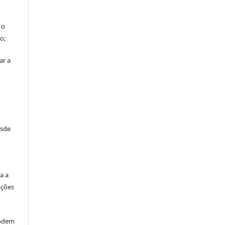
 o
o;
ar a
esde
:
a a
ações
odem