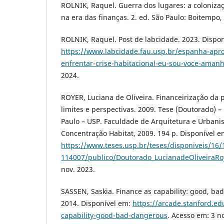
ROLNIK, Raquel. Guerra dos lugares: a coloniza
na era das finanças. 2. ed. São Paulo: Boitempo,
ROLNIK, Raquel. Post de labcidade. 2023. Dispon
https://www.labcidade.fau.usp.br/espanha-apro
enfrentar-crise-habitacional-eu-sou-voce-aman
2024.
ROYER, Luciana de Oliveira. Financeirização da po
limites e perspectivas. 2009. Tese (Doutorado) 
Paulo – USP. Faculdade de Arquitetura e Urbani
Concentração Habitat, 2009. 194 p. Disponível e
https://www.teses.usp.br/teses/disponiveis/16
114007/publico/Doutorado_LucianadeOliveiraRo
nov. 2023.
SASSEN, Saskia. Finance as capability: good, ba
2014. Disponível em:
https://arcade.stanford.ed
capability-good-bad-dangerous
. Acesso em: 3 n