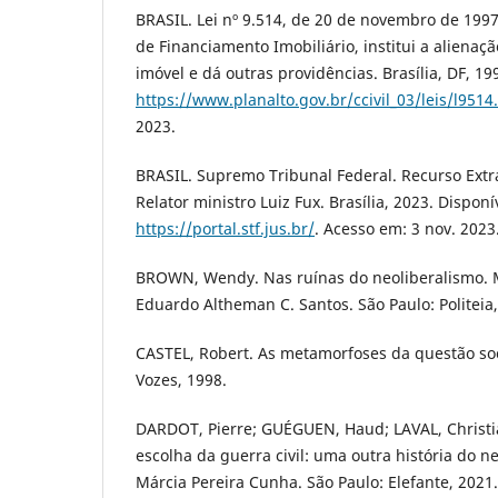
BRASIL. Lei nº 9.514, de 20 de novembro de 1997
de Financiamento Imobiliário, institui a alienaçã
imóvel e dá outras providências. Brasília, DF, 19
https://www.planalto.gov.br/ccivil_03/leis/l9514
2023.
BRASIL. Supremo Tribunal Federal. Recurso Extra
Relator ministro Luiz Fux. Brasília, 2023. Disponí
https://portal.stf.jus.br/
. Acesso em: 3 nov. 2023
BROWN, Wendy. Nas ruínas do neoliberalismo. M
Eduardo Altheman C. Santos. São Paulo: Politeia,
CASTEL, Robert. As metamorfoses da questão soci
Vozes, 1998.
DARDOT, Pierre; GUÉGUEN, Haud; LAVAL, Christi
escolha da guerra civil: uma outra história do n
Márcia Pereira Cunha. São Paulo: Elefante, 2021.