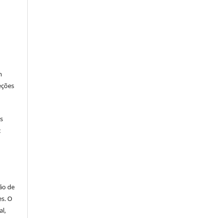
m
eções
os
:
ão de
es. O
al,