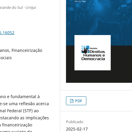
ande do Sul - Unijuí
5.16052
anos, Financeirização
ociais
mano e fundamental à
PDF
e-se uma reflexão acerca
al Federal (STF) ao
estacando as implicações
Publicado
 financeirização
2025-02-17
exame sucinto do