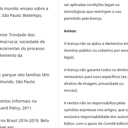
ser aplicadas condições legais ou
 do mundo: ensaio sobre a
tecnológicas que restrinjam o uso
. São Paulo: Boitempo,
permitido pela licença.
Avisos:
nior Trindade dos;
emocracia: sociedade de
A licença não se aplica a elementos e
ecorrentes do processo
domínio público ou cobertos por exc
olvimento da
legais.
A licença não garante todos os direit
 porque oito famílias têm
necessários para usos específicos (ex.
 mundo. São Paulo:
direitos de imagem, privacidade ou
morais).
entos Informais na
A revista não se responsabiliza pelas
Land Policy, 2011.
opiniões expressas nos artigos, que s
exclusiva responsabilidade dos autor
no Brasil 2016-2019. Belo
Editor, com o apoio do Comitê Editori
ível em: