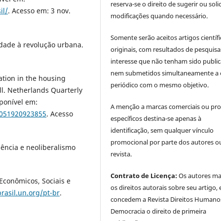
reserva-se o direito de sugerir ou solic
il/
. Acesso em: 3 nov.
modificações quando necessário.
Somente serão aceitos artigos científ
idade à revolução urbana.
originais, com resultados de pesquisa
interesse que não tenham sido publi
nem submetidos simultaneamente a 
zation in the housing
periódico com o mesmo objetivo.
ll. Netherlands Quarterly
sponível em:
A menção a marcas comerciais ou pr
4051920923855
. Acesso
específicos destina-se apenas à
identificação, sem qualquer vínculo
promocional por parte dos autores o
ência e neoliberalismo
revista.
Contrato de Licença:
Os autores m
Econômicos, Sociais e
os direitos autorais sobre seu artigo, 
brasil.un.org/pt-br
.
concedem a Revista Direitos Humano
Democracia o direito de primeira