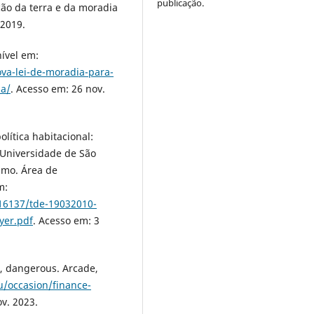
publicação.
ção da terra e da moradia
 2019.
ível em:
va-lei-de-moradia-para-
ha/
. Acesso em: 26 nov.
lítica habitacional:
– Universidade de São
smo. Área de
m:
/16137/tde-19032010-
yer.pdf
. Acesso em: 3
d, dangerous. Arcade,
u/occasion/finance-
ov. 2023.