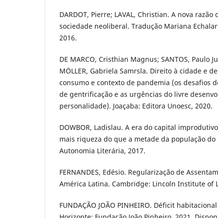
DARDOT, Pierre; LAVAL, Christian. A nova razão
sociedade neoliberal. Tradução Mariana Echalar
2016.
DE MARCO, Cristhian Magnus; SANTOS, Paulo Ju
MÖLLER, Gabriela Samrsla. Direito à cidade e d
consumo e contexto de pandemia (os desafios d
de gentrificação e as urgências do livre desenv
personalidade). Joaçaba: Editora Unoesc, 2020.
DOWBOR, Ladislau. A era do capital improdutivo:
mais riqueza do que a metade da população do
Autonomia Literária, 2017.
FERNANDES, Edésio. Regularização de Assentam
América Latina. Cambridge: Lincoln Institute of 
FUNDAÇÃO JOÃO PINHEIRO. Déficit habitacional 
Horizonte: Fundação João Pinheiro, 2021. Dispon