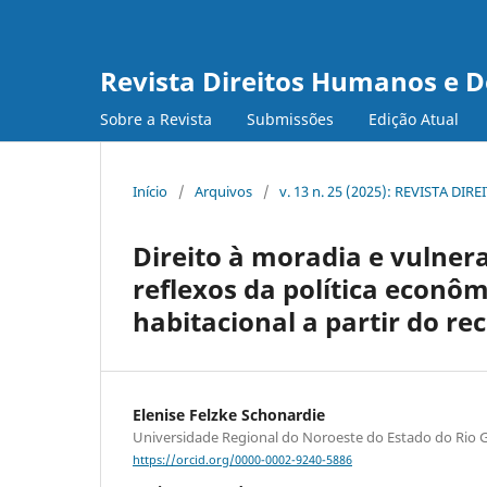
Revista Direitos Humanos e 
Sobre a Revista
Submissões
Edição Atual
Início
/
Arquivos
/
v. 13 n. 25 (2025): REVISTA 
Direito à moradia e vulnera
reflexos da política econôm
habitacional a partir do re
Elenise Felzke Schonardie
Universidade Regional do Noroeste do Estado do Rio Gr
https://orcid.org/0000-0002-9240-5886