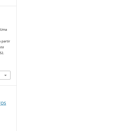
: Uma
 partir
sta
52.
ITOS