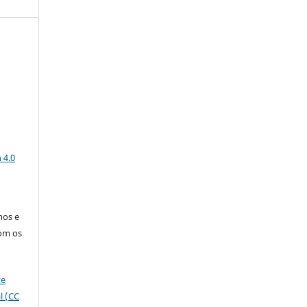
a
 4.0
nos e
om os
ve
l (CC