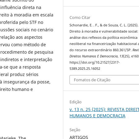
influência direta na
reito à moradia em escala
Como Citar
proferida pelo STF no
Schonardie, E. . F., & de Souza, C. L. (2025).
ussões sociais no cenário
Direito à moradia e vulnerabilidade social
 relação aos aspectos
análise dos reflexos da política econômica
servou como método de
neoliberal na financeirização habitacional a
do recurso extraordinário 860.361/SP.
Revi
procedimento de pesquisa
Direitos Humanos E Democracia
,
13
(25), e160
indiretos e interpretação
https://doi.org/10.21527/2317-
ra-se que a resposta
5389.2025.25.16052
eral produz sérios
Fomatos de Citação
 à insegurança da posse,
ireito humano e
Edição
v. 13 n. 25 (2025): REVISTA DIRE
HUMANOS E DEMOCRACIA
Seção
ARTIGOS
Marieke. The