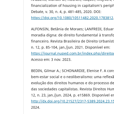
financialization of housing in capitalism’s perip
Debate, v. 30, n. 4, p. 481-485, 2020. DOI:
https://doi.org/10.1080/10511482.2020.1783812
ALFONSIN, Betânia de Moraes; LANFREDI, Eduarda
moradia digna: de direito fundamental à transf
financeiro. Revista Brasileira de Direito Urbaníst
n. 12, p. 85-104, jan./jun. 2021. Disponível em:
https://journal.nuped.com.br/index.php/direito
Acesso em: 3 nov. 2023.
BEDIN, Gilmar A.; SCHONARDIE, Elenise F. A con
bem-estar social e o neoliberalismo: uma reflex
evolução dos direitos humanos e do processo d
das sociedades capitalistas. Revista Direitos H
12, n. 23, jan./jun. 2024, p. e15869. Disponível e
http://dx.doi.org/10.21527/2317-5389.2024.23.1
2024.