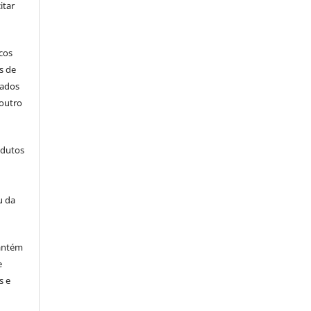
itar
icos
s de
cados
outro
odutos
u da
antém
e
s e