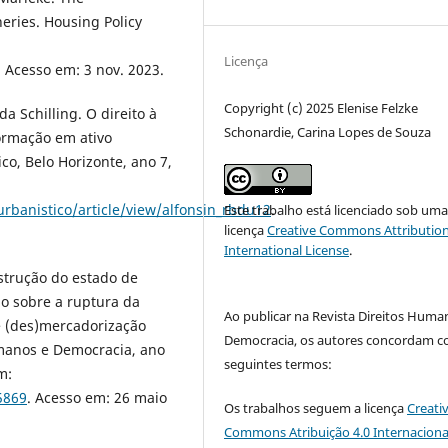
heries. Housing Policy
Licença
. Acesso em: 3 nov. 2023.
Copyright (c) 2025 Elenise Felzke
 Schilling. O direito à
Schonardie, Carina Lopes de Souza
ormação em ativo
ico, Belo Horizonte, ano 7,
urbanistico/article/view/alfonsin_rbdu12
.
Este trabalho está licenciado sob um
licença
Creative Commons Attribution
International License
.
strução do estado de
ão sobre a ruptura da
Ao publicar na Revista Direitos Huma
e (des)mercadorização
Democracia, os autores concordam c
umanos e Democracia, ano
seguintes termos:
m:
5869
. Acesso em: 26 maio
Os trabalhos seguem a licença
Creati
Commons Atribuição 4.0 Internaciona