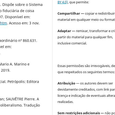
BY 4.0)
, que permite:
. Dispõe sobre o Sistema
o fiduciária de coisa
Compartilhar —
copiar e redistribuir
97. Disponível em:
material em qualquer meio ou format
.htm
. Acesso em: 3 nov.
Adaptar —
remixar, transformar e cri
partir do material para qualquer fim,
ordinário nº 860.631.
inclusive comercial.
vel em:
.
ario A. Marino e
Essas permissões são irrevogáveis, d
 2019.
que respeitados os seguintes termos
al. Petrópolis: Editora
Atribuição
— os autores devem ser
devidamente creditados, com link par
licença e indicação de eventuais alter
an; SAUVÊTRE Pierre. A
realizadas.
eoliberalismo. Tradução
Sem restrições adicionais —
não p