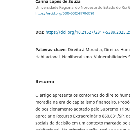
Carina Lopes de Souza
Universidade Regional do Noroeste do Estado do Rio Gr
https://orcid.org/0000-0002-8770-3790
DOI:
https://doi.org/10.21527/2317-5389.2025.2
Palavras-chave:
Direito à Moradia, Direitos Hum
Habitacional, Neoliberalismo, Vulnerabilidades S
Resumo
O artigo apresenta os contornos do direito hu
moradia na era do capitalismo financeiro. Propõ
do posicionamento adotado pelo Supremo Tribun
apreciar o Recurso Extraordinário 860.631/SP, d
sociais da decisão em um contexto marcado pela
habitacional. Na primeira seção, realiza-se um 