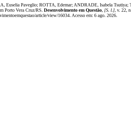
Euselia Paveglio; ROTTA, Edemar; ANDRADE, Isabela Tsutiya; THES
l em Porto Vera Cruz/RS.
Desenvolvimento em Questão
,
[S. l.]
, v. 22,
olvimentoemquestao/article/view/16034. Acesso em: 6 ago. 2026.