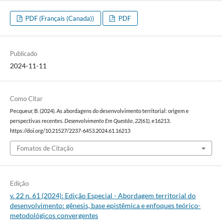
PDF (Français (Canada))
PDF
Publicado
2024-11-11
Como Citar
Pecqueur, B. (2024). As abordagens do desenvolvimento territorial: origem e
perspectivas recentes.
Desenvolvimento Em Questão
,
22
(61), e16213.
https://doi.org/10.21527/2237-6453.2024.61.16213
Fomatos de Citação
Edição
v. 22 n. 61 (2024): Edição Especial - Abordagem territorial do
desenvolvimento: gênesis, base epistêmica e enfoques teórico-
metodológicos convergentes