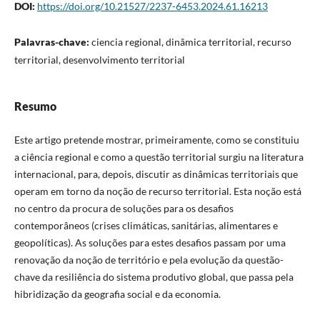
DOI:
https://doi.org/10.21527/2237-6453.2024.61.16213
Palavras-chave:
ciencia regional, dinâmica territorial, recurso
territorial, desenvolvimento territorial
Resumo
Este artigo pretende mostrar, primeiramente, como se constituiu
a ciência regional e como a questão territorial surgiu na literatura
internacional, para, depois, discutir as dinâmicas territoriais que
operam em torno da noção de recurso territorial. Esta noção está
no centro da procura de soluções para os desafios
contemporâneos (crises climáticas, sanitárias, alimentares e
geopolíticas). As soluções para estes desafios passam por uma
renovação da noção de território e pela evolução da questão-
chave da resiliência do sistema produtivo global, que passa pela
hibridização da geografia social e da economia.