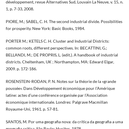
développement, revue Alternatives Sud, Louvain La Neuve, v. 15, n.
1, p. 7-33, 2008.
PIORE, M.; SABEL, C. H. The second industrial divide. Possibilities
for prosperity. New York: Basic Books, 1984.
PORTER M.; KETELS C. H. Cluster and Industrial Districts:
common roots, different perspectives. In: BECATTINI, G.;
BELLANDI, M.; DE PROPRIS, L. (edit.). A handbook of industrial
districts. Cheltenham, UK ; Northampton, MA: Edward Elgar,
2009. p. 172-186.
ROSENSTEIN-RODAN, P. N. Notes sur la théorie de la «grande
poussée». Dans Développement économique pour l’Amérique
latine: actes d’une conférence organisée par l’Association
économique internationale. Londres: Palgrave Macmillan
Royaume-Uni, 1961. p. 57-81.
SANTOS, M. Por uma geografia nova: da crítica da geografia a uma
geografia crítica. São Paulo: Hucitec, 1978.