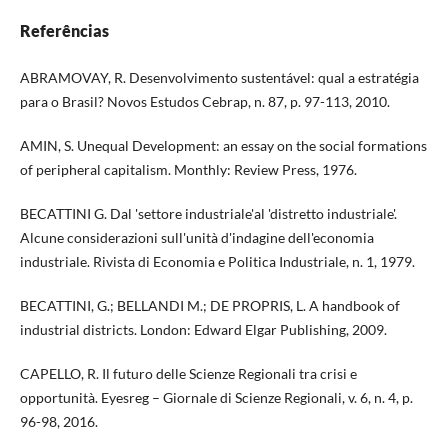
Referências
ABRAMOVAY, R. Desenvolvimento sustentável: qual a estratégia
para o Brasil? Novos Estudos Cebrap, n. 87, p. 97-113, 2010.
AMIN, S. Unequal Development: an essay on the social formations
of peripheral capitalism. Monthly: Review Press, 1976.
BECATTINI G. Dal 'settore industriale'al 'distretto industriale'.
Alcune considerazioni sull'unità d'indagine dell'economia
industriale. Rivista di Economia e Politica Industriale, n. 1, 1979.
BECATTINI, G.; BELLANDI M.; DE PROPRIS, L. A handbook of
industrial districts. London: Edward Elgar Publishing, 2009.
CAPELLO, R. Il futuro delle Scienze Regionali tra crisi e
opportunità. Eyesreg – Giornale di Scienze Regionali, v. 6, n. 4, p.
96-98, 2016.