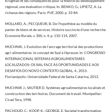
Krugman et ses conséquences pour la théorie du développement
régional, une évaluation critique. In: BENKO, G.; LIPIETZ, A. La
richesse des régions. Paris: PUF, 2000. p. 33-84.
MOLLARD, A.; PECQUEUR, B. De l’hypothèse au modèle du
panier de biens et de services. Histoire succincte d’une recherche.
Économie Rurale, v. 300, n. 4, p. 110-114, 2007.
MUCHNIK, J. Evolution de l'ancrage territorial des productions
agri-alimentaires: le concept de Syal à l’épreuve. In: CONGRESSO
INTERNACIONAL SISTEMAS AGROALIMENTARES
LOCALIZADOS: OS SIAL FACE ÀS OPORTUNIDADES E AOS
DESAFIOS DO NOVO CONTEXTO GLOBAL, 4., 2013.
Florianópolis: Universidade Federal de Santa Catarina, 2013.
MUCHNIK J.; SAUTIER D. Systèmes agroalimentaires localisés et
construction des territoires. Document de travail. Montpellier:
Cirad-Tera, 1998.
PACHOUD, C.; KOOP, K.; GEORGE, E. Societal transformation