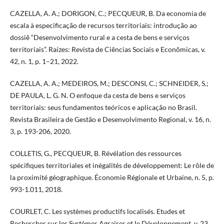
CAZELLA, A. A.; DORIGON, C.; PECQUEUR, B. Da economia de
escala à especificação de recursos territoriais: introdução ao
dossiê “Desenvolvimento rural e a cesta de bens e serviços
territoriais”. Raízes: Revista de Ciências Sociais e Econômicas, v.
42, n. 1, p. 1–21, 2022.
CAZELLA, A. A.; MEDEIROS, M.; DESCONSI, C.; SCHNEIDER, S.;
DE PAULA, L. G. N. O enfoque da cesta de bens e serviços
territoriais: seus fundamentos teóricos e aplicação no Brasil.
Revista Brasileira de Gestão e Desenvolvimento Regional, v. 16, n.
3, p. 193-206, 2020.
COLLETIS, G., PECQUEUR, B. Révélation des ressources
spécifiques territoriales et inégalités de développement: Le rôle de
la proximité géographique. Économie Régionale et Urbaine, n. 5, p.
993-1.011, 2018.
COURLET, C. Les systèmes productifs localisés. Etudes et
Recherches sur les Systèmes Agraires et le Développement, v. 23,