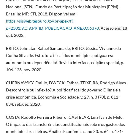
Nacional (STN). Fundo de Participação dos Municípios (FPM).
Brasília: MF; STI, 2018. Disponível em:
https://sisweb.tesouro.gov.br/apex/f?
p=2501:9::::9:P9_ID_PUBLICACAO_ANEXO:6370
. Acesso em: 18
out. 2022.
BRITO, Johnatan Rafael Santana de; BRITO, Jéssica Vivianne da
Cunha Silva de. Estrutura fiscal dos municípios potiguares:
autonomia ou dependência? Revista Interface, edição especial, p.
106-128, nov. 2020.
CHERNAVSKY, Emilio, DWECK, Esther; TEIXEIRA, Rodrigo Alves.
Descontrole ou inflexão? A política fiscal do governo Dilma e a
crise econômica. Economia e Sociedade, v. 29, n. 3 (70), p. 811-
834, set./dez. 2020.
COSTA, Rodolfo Ferreira Ribeiro; CASTELAR, Luiz Ivan de Melo.
O impacto das transferências constitucionais sobre os gastos dos
municípios brasileiros. Análise Econômica, ano 33, n. 64, p. 171-