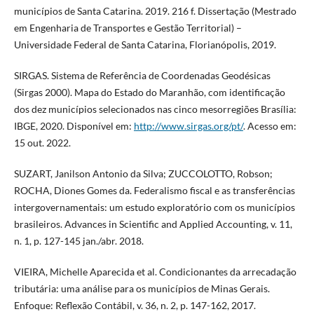
municípios de Santa Catarina. 2019. 216 f. Dissertação (Mestrado
em Engenharia de Transportes e Gestão Territorial) –
Universidade Federal de Santa Catarina, Florianópolis, 2019.
SIRGAS. Sistema de Referência de Coordenadas Geodésicas
(Sirgas 2000). Mapa do Estado do Maranhão, com identificação
dos dez municípios selecionados nas cinco mesorregiões Brasília:
IBGE, 2020. Disponível em:
http://www.sirgas.org/pt/
. Acesso em:
15 out. 2022.
SUZART, Janilson Antonio da Silva; ZUCCOLOTTO, Robson;
ROCHA, Diones Gomes da. Federalismo fiscal e as transferências
intergovernamentais: um estudo exploratório com os municípios
brasileiros. Advances in Scientific and Applied Accounting, v. 11,
n. 1, p. 127-145 jan./abr. 2018.
VIEIRA, Michelle Aparecida et al. Condicionantes da arrecadação
tributária: uma análise para os municípios de Minas Gerais.
Enfoque: Reflexão Contábil, v. 36, n. 2, p. 147-162, 2017.