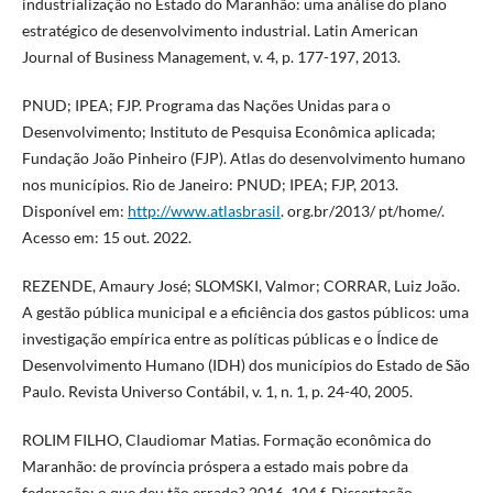
industrialização no Estado do Maranhão: uma análise do plano
estratégico de desenvolvimento industrial. Latin American
Journal of Business Management, v. 4, p. 177-197, 2013.
PNUD; IPEA; FJP. Programa das Nações Unidas para o
Desenvolvimento; Instituto de Pesquisa Econômica aplicada;
Fundação João Pinheiro (FJP). Atlas do desenvolvimento humano
nos municípios. Rio de Janeiro: PNUD; IPEA; FJP, 2013.
Disponível em:
http://www.atlasbrasil
. org.br/2013/ pt/home/.
Acesso em: 15 out. 2022.
REZENDE, Amaury José; SLOMSKI, Valmor; CORRAR, Luiz João.
A gestão pública municipal e a eficiência dos gastos públicos: uma
investigação empírica entre as políticas públicas e o Índice de
Desenvolvimento Humano (IDH) dos municípios do Estado de São
Paulo. Revista Universo Contábil, v. 1, n. 1, p. 24-40, 2005.
ROLIM FILHO, Claudiomar Matias. Formação econômica do
Maranhão: de província próspera a estado mais pobre da
federação: o que deu tão errado? 2016. 104 f. Dissertação