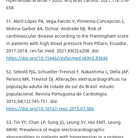
hipertensão arterial – 2020. Arq Bras Cardiol. 2021;116:516-
658.
51. Abril-López PA, Vega-Falcón V, Pimienta-Concepción I,
Molina-Gaibor ÁA, Ochoa- Andrade MJ. Risk of
cardiovascular disease according to the Framingham score
in patients with high blood pressure from Píllaro, Ecuador.
2017-2018. rev.fac.med. 2021;69(3):e208. doi:
https://doi.org/10.15446/revfacmed.v69n3.83646
52. Sebold FJG, Schuelter‐Trevisol F, Nakashima L, Della JAP,
Pereira MR, Trevisol DJ. Alterações eletrocardiográficas na
população adulta de cidade do sul do Brasil: estudo
populacional. Revista Portuguesa de Cardiologia.
2015;34(12):745-751. doi:
https://doi.org/10.1016/j.repc.2015.07.006
53. Tin YY, Chan LP, Sung JG, Leung SY, Hui EMT, Leung
MKW. Prevalence of major electrocardiographic
abnormalities in patients with hypertension in a primary