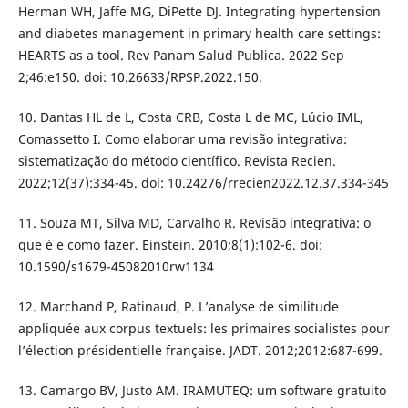
Herman WH, Jaffe MG, DiPette DJ. Integrating hypertension
and diabetes management in primary health care settings:
HEARTS as a tool. Rev Panam Salud Publica. 2022 Sep
2;46:e150. doi: 10.26633/RPSP.2022.150.
10. Dantas HL de L, Costa CRB, Costa L de MC, Lúcio IML,
Comassetto I. Como elaborar uma revisão integrativa:
sistematização do método científico. Revista Recien.
2022;12(37):334-45. doi: 10.24276/rrecien2022.12.37.334-345
11. Souza MT, Silva MD, Carvalho R. Revisão integrativa: o
que é e como fazer. Einstein. 2010;8(1):102-6. doi:
10.1590/s1679-45082010rw1134
12. Marchand P, Ratinaud, P. L’analyse de similitude
appliquée aux corpus textuels: les primaires socialistes pour
l’élection présidentielle française. JADT. 2012;2012:687-699.
13. Camargo BV, Justo AM. IRAMUTEQ: um software gratuito