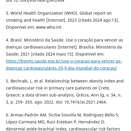
doi:10.1093/eurheartj/ehz904
3. World Health Organization (WHO). Global report on
smoking and health [Internet]. 2023 [citado 2024 ago 13].
Disponível em: www.who.int
4. Brasil. Ministério da Saúde. Use o coração para vencer as
doenças cardiovasculares [Internet]. Brasília: Ministério da
Saúde; 2021 [citado 2024 maio 15]. Disponível em:
https://bvsms.saude.gov.br/use-o-coracao-para-vencer-as-
doencas-cardiovasculares-29-9-dia-mundial-do-coracao/
5. Bechraki, L. et al. Relationship between obesity index and
cardiovascular risk in primary care patients on Crete,
Greece: a data driven sub-analysis, Grécia, Ann Ig, v. 34, n.
3, p. 259- 265, ago. 2022. doi: 10.7416/ai.2021.2464.
6. Armas-Padrón AM, Sicilia-Sosvilla M, Rodríguez-Bello S,
López-Carmona MD, Ruiz-Esteban P, Hernández D.
Abnormal ankle-brachial index, cardiovascular risk factors