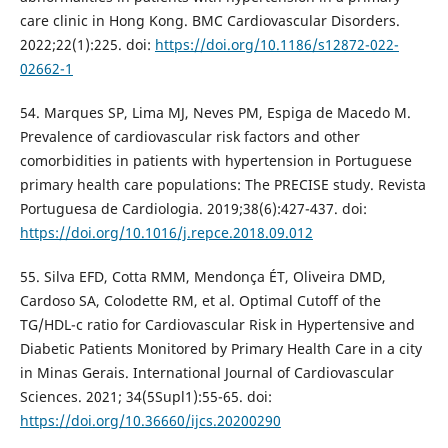
care clinic in Hong Kong. BMC Cardiovascular Disorders.
2022;22(1):225. doi:
https://doi.org/10.1186/s12872-022-
02662-1
54. Marques SP, Lima MJ, Neves PM, Espiga de Macedo M.
Prevalence of cardiovascular risk factors and other
comorbidities in patients with hypertension in Portuguese
primary health care populations: The PRECISE study. Revista
Portuguesa de Cardiologia. 2019;38(6):427-437. doi:
https://doi.org/10.1016/j.repce.2018.09.012
55. Silva EFD, Cotta RMM, Mendonça ÉT, Oliveira DMD,
Cardoso SA, Colodette RM, et al. Optimal Cutoff of the
TG/HDL-c ratio for Cardiovascular Risk in Hypertensive and
Diabetic Patients Monitored by Primary Health Care in a city
in Minas Gerais. International Journal of Cardiovascular
Sciences. 2021; 34(5Supl1):55-65. doi:
https://doi.org/10.36660/ijcs.20200290