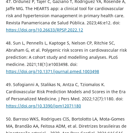
47. Ordunez P, Tajer C, Gaziano T, Rodriguez YA, Rosende A,
Jaffe MG. The HEARTS app: a clinical tool for cardiovascular
risk and hypertension management in primary health care.
Revista Panamericana de Salud Pública. 2023;46:e12. doi:
https://doi.org/10.26633/RPSP.2022.12
48. Sun L, Pennells L, Kaptoge S, Nelson CP, Ritchie SC,
Abraham G, et al. Polygenic risk scores in cardiovascular risk
prediction: A cohort study and modelling analyses. PLoS
medicine. 2021;18(1):e1003498. doi:
https://doi.org/10.1371/journal.pmed.1003498
49. Sofogianni A, Stalikas N, Antza C, Tziomalos K.
Cardiovascular Risk Prediction Models and Scores in the Era
of Personalized Medicine. J Pers Med. 2022;12(7):1180. doi:
https://doi.org/10.3390/jpm12071180
50. Barroso WKS, Rodrigues CIS, Bortolotto LA, Mota-Gomes
MA, Brandão AA, Feitosa ADM, et al. Diretrizes brasileiras de