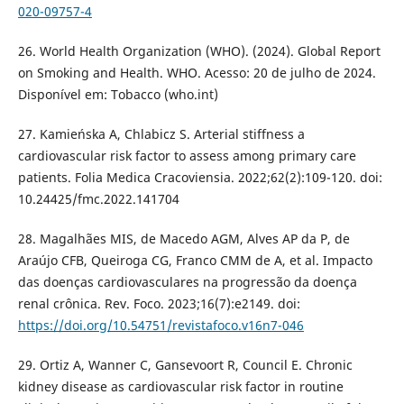
020-09757-4
26. World Health Organization (WHO). (2024). Global Report
on Smoking and Health. WHO. Acesso: 20 de julho de 2024.
Disponível em: Tobacco (who.int)
27. Kamieńska A, Chlabicz S. Arterial stiffness a
cardiovascular risk factor to assess among primary care
patients. Folia Medica Cracoviensia. 2022;62(2):109-120. doi:
10.24425/fmc.2022.141704
28. Magalhães MIS, de Macedo AGM, Alves AP da P, de
Araújo CFB, Queiroga CG, Franco CMM de A, et al. Impacto
das doenças cardiovasculares na progressão da doença
renal crônica. Rev. Foco. 2023;16(7):e2149. doi:
https://doi.org/10.54751/revistafoco.v16n7-046
29. Ortiz A, Wanner C, Gansevoort R, Council E. Chronic
kidney disease as cardiovascular risk factor in routine