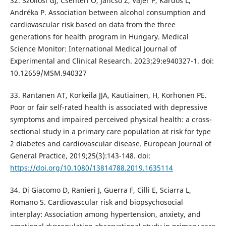
32. Szőllősi GJ, Csenteri O, Jancsó Z, Vajer P, Kardos L,
Andréka P. Association between alcohol consumption and
cardiovascular risk based on data from the three
generations for health program in Hungary. Medical
Science Monitor: International Medical Journal of
Experimental and Clinical Research. 2023;29:e940327-1. doi:
10.12659/MSM.940327
33. Rantanen AT, Korkeila JJA, Kautiainen, H, Korhonen PE.
Poor or fair self-rated health is associated with depressive
symptoms and impaired perceived physical health: a cross-
sectional study in a primary care population at risk for type
2 diabetes and cardiovascular disease. European Journal of
General Practice, 2019;25(3):143-148. doi:
https://doi.org/10.1080/13814788.2019.1635114
34. Di Giacomo D, Ranieri J, Guerra F, Cilli E, Sciarra L,
Romano S. Cardiovascular risk and biopsychosocial
interplay: Association among hypertension, anxiety, and