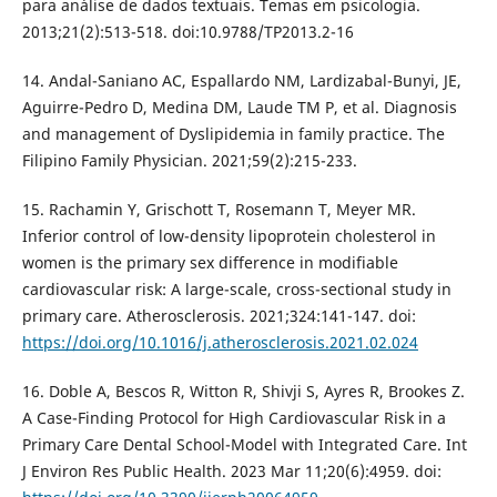
para análise de dados textuais. Temas em psicologia.
2013;21(2):513-518. doi:10.9788/TP2013.2-16
14. Andal-Saniano AC, Espallardo NM, Lardizabal-Bunyi, JE,
Aguirre-Pedro D, Medina DM, Laude TM P, et al. Diagnosis
and management of Dyslipidemia in family practice. The
Filipino Family Physician. 2021;59(2):215-233.
15. Rachamin Y, Grischott T, Rosemann T, Meyer MR.
Inferior control of low-density lipoprotein cholesterol in
women is the primary sex difference in modifiable
cardiovascular risk: A large-scale, cross-sectional study in
primary care. Atherosclerosis. 2021;324:141-147. doi:
https://doi.org/10.1016/j.atherosclerosis.2021.02.024
16. Doble A, Bescos R, Witton R, Shivji S, Ayres R, Brookes Z.
A Case-Finding Protocol for High Cardiovascular Risk in a
Primary Care Dental School-Model with Integrated Care. Int
J Environ Res Public Health. 2023 Mar 11;20(6):4959. doi: