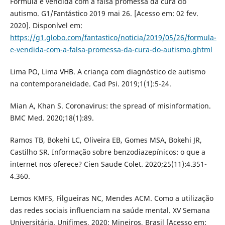
Fórmula é vendida com a falsa promessa da cura do
autismo. G1/Fantástico 2019 mai 26. [Acesso em: 02 fev.
2020]. Disponível em:
https://g1.globo.com/fantastico/noticia/2019/05/26/formula-
e-vendida-com-a-falsa-promessa-da-cura-do-autismo.ghtml
Lima PO, Lima VHB. A criança com diagnóstico de autismo
na contemporaneidade. Cad Psi. 2019;1(1):5-24.
Mian A, Khan S. Coronavirus: the spread of misinformation.
BMC Med. 2020;18(1):89.
Ramos TB, Bokehi LC, Oliveira EB, Gomes MSA, Bokehi JR,
Castilho SR. Informação sobre benzodiazepínicos: o que a
internet nos oferece? Cien Saude Colet. 2020;25(11):4.351-
4.360.
Lemos KMFS, Filgueiras NC, Mendes ACM. Como a utilização
das redes sociais influenciam na saúde mental. XV Semana
Universitária. Unifimes, 2020; Mineiros, Brasil [Acesso em: