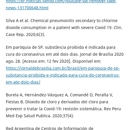
https://br.noticias.yahoo.com/youtube-vai-remover-fake-
news-131700648.html
Silva A et al. Chemical pneumonitis secondary to chlorine
dioxide consumption in a patient with severe Covid 19. Clin.
Case Rep. 2020;6(3).
Em paróquia de SP, substância proibida é indicada para
cura do coronavírus em até dois dias. Jornal de Brasília 2020
ago. 28. [Acesso em: 12 fev 2020]. Disponível em:
https://jornaldebrasilia.com.br/brasil/em-paroquia-de-sp-
substancia-proibida-e-indicada-para-cura-do-coronavirus-
em-ate-dois-dias/
Burela A, Hernández-Vásquez A, Comandé D, Peralta V,
Fiestas B. Díoxido de cloro y derivados del cloro para
prevenir o tratar la Covid-19: revisión sistemática. Rev Peru
Med Exp Salud Publica. 2020;37(4).
Red Argentina de Centros de Información de