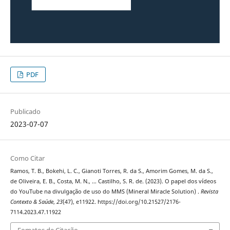
PDF
Publicado
2023-07-07
Como Citar
Ramos, T. B., Bokehi, L. C., Gianoti Torres, R. da S., Amorim Gomes, M. da S.,
de Oliveira, E. B., Costa, M. N., … Castilho, S. R. de. (2023). O papel dos vídeos
do YouTube na divulgação de uso do MMS (Mineral Miracle Solution) .
Revista
Contexto & Saúde
,
23
(47), e11922. https://doi.org/10.21527/2176-
7114.2023.47.11922