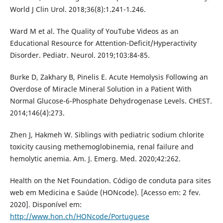
World J Clin Urol. 2018;36(8):1.241-1.246.
Ward M et al. The Quality of YouTube Videos as an
Educational Resource for Attention-Deficit/Hyperactivity
Disorder. Pediatr. Neurol. 2019;103:84-85.
Burke D, Zakhary B, Pinelis E. Acute Hemolysis Following an
Overdose of Miracle Mineral Solution in a Patient With
Normal Glucose-6-Phosphate Dehydrogenase Levels. CHEST.
2014;146(4):273.
Zhen J, Hakmeh W. Siblings with pediatric sodium chlorite
toxicity causing methemoglobinemia, renal failure and
hemolytic anemia. Am. J. Emerg. Med. 2020;42:262.
Health on the Net Foundation. Código de conduta para sites
web em Medicina e Saúde (HONcode). [Acesso em: 2 fev.
2020]. Disponível em:
http://www.hon.ch/HONcode/Portuguese