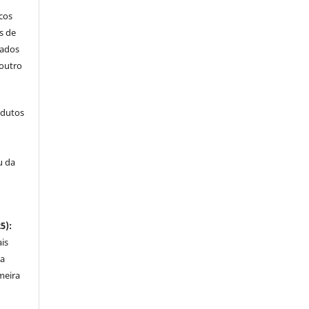
icos
s de
cados
outro
odutos
u da
5):
is
ta
meira