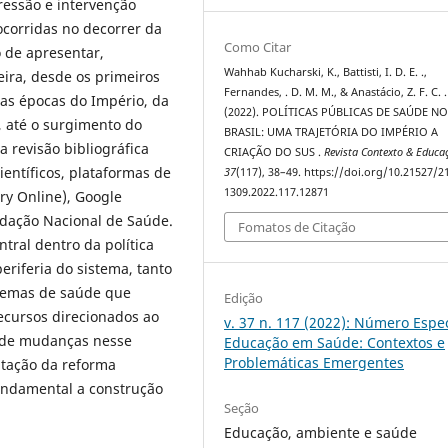
pressão e intervenção
ocorridas no decorrer da
Como Citar
o de apresentar,
Wahhab Kucharski, K., Battisti, I. D. E. .,
eira, desde os primeiros
Fernandes, . D. M. M., & Anastácio, Z. F. C. .
as épocas do Império, da
(2022). POLÍTICAS PÚBLICAS DE SAÚDE N
, até o surgimento do
BRASIL: UMA TRAJETÓRIA DO IMPÉRIO A
 revisão bibliográfica
CRIAÇÃO DO SUS .
Revista Contexto & Educa
científicos, plataformas de
37
(117), 38–49. https://doi.org/10.21527/2
1309.2022.117.12871
ary Online), Google
ndação Nacional de Saúde.
Fomatos de Citação
tral dentro da política
eriferia do sistema, tanto
blemas de saúde que
Edição
ecursos direcionados ao
v. 37 n. 117 (2022): Número Espec
de de mudanças nesse
Educação em Saúde: Contextos e
Problemáticas Emergentes
tação da reforma
fundamental a construção
Seção
Educação, ambiente e saúde