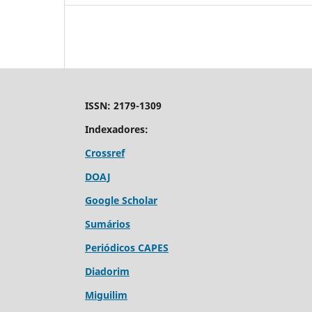
ISSN: 2179-1309
Indexadores:
Crossref
DOAJ
Google Scholar
Sumários
Periódicos CAPES
Diadorim
Miguilim