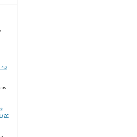
&
a
 4.0
 os
ve
l (CC
 o