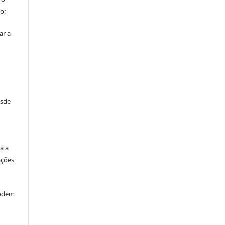
o;
ar a
esde
:
a a
ações
odem