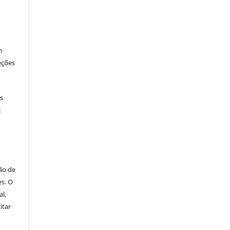
m
eções
os
:
ão de
es. O
al,
itar