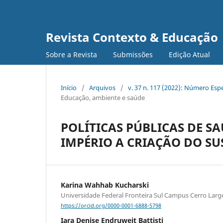
Revista Contexto & Educação
Sobre a Revista
Submissões
Edição Atual
Início
/
Arquivos
/
v. 37 n. 117 (2022): Número Es
Educação, ambiente e saúde
POLÍTICAS PÚBLICAS DE S
IMPÉRIO A CRIAÇÃO DO SU
Karina Wahhab Kucharski
Universidade Federal Fronteira Sul Campus Cerro Larg
https://orcid.org/0000-0001-6888-5798
Iara Denise Endruweit Battisti